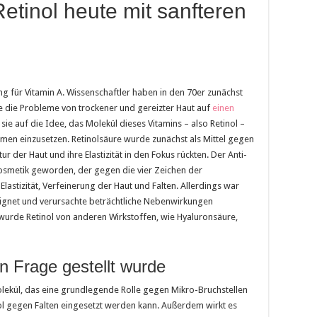
tinol heute mit sanfteren
ung für Vitamin A. Wissenschaftler haben in den 70er zunächst
ie die Probleme von trockener und gereizter Haut auf
einen
sie auf die Idee, das Molekül dieses Vitamins – also Retinol –
en einzusetzen. Retinolsäure wurde zunächst als Mittel gegen
r der Haut und ihre Elastizität in den Fokus rückten. Der Anti-
 Kosmetik geworden, der gegen die vier Zeichen der
Elastizität, Verfeinerung der Haut und Falten. Allerdings war
eignet und verursachte beträchtliche Nebenwirkungen
wurde Retinol von anderen Wirkstoffen, wie Hyaluronsäure,
 in Frage gestellt wurde
Molekül, das eine grundlegende Rolle gegen Mikro-Bruchstellen
ol gegen Falten eingesetzt werden kann. Außerdem wirkt es