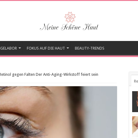
EGELABOR
FOKUS AUF DIE HAUT
BEAUTY-TRENDS
Retinol gegen Falten Der Anti-Aging-Wirkstoff feiert sein
Re