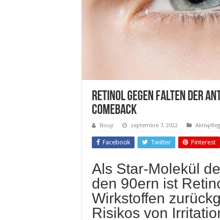
Retinol gegen Falten Der Ant
Comeback
Nouji
septembre 7, 2022
Aktivpfle
Facebook
Twitter
Pinterest
Als Star-Molekül d
den 90ern ist Retin
Wirkstoffen zurück
Risikos von Irritati