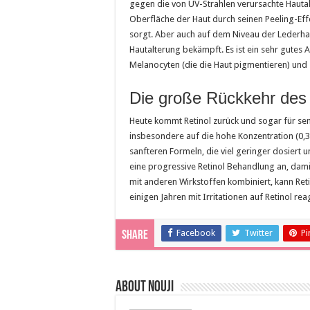
gegen die von UV-Strahlen verursachte Hautal
Oberfläche der Haut durch seinen Peeling-Effe
sorgt. Aber auch auf dem Niveau der Lederha
Hautalterung bekämpft. Es ist ein sehr gutes 
Melanocyten (die die Haut pigmentieren) und 
Die große Rückkehr des R
Heute kommt Retinol zurück und sogar für se
insbesondere auf die hohe Konzentration (0,3
sanfteren Formeln, die viel geringer dosiert u
eine progressive Retinol Behandlung an, dami
mit anderen Wirkstoffen kombiniert, kann Re
einigen Jahren mit Irritationen auf Retinol re
Facebook
Twitter
Pi
Share
About Nouji