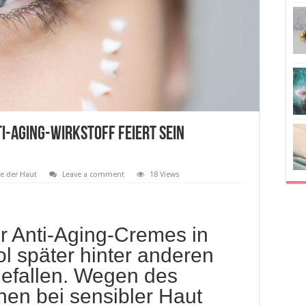
i-Aging-Wirkstoff feiert sein
ge der Haut
Leave a comment
18 Views
er Anti-Aging-Cremes in
ol später hinter anderen
gefallen. Wegen des
onen bei sensibler Haut