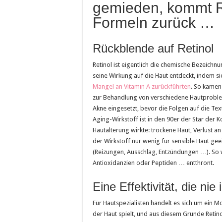
gemieden, kommt Re
Formeln zurück …
Rückblende auf Retinol
Retinol ist eigentlich die chemische Bezeichn
seine Wirkung auf die Haut entdeckt, indem s
Mangel an Vitamin A zurückführten
. So kamen 
zur Behandlung von verschiedene Hautproblem
Akne eingesetzt, bevor die Folgen auf die Textu
Aging-Wirkstoff ist in den 90er der Star der
Hautalterung wirkte: trockene Haut, Verlust an 
der Wirkstoff nur wenig für sensible Haut ge
(Reizungen, Ausschlag, Entzündungen …). So 
Antioxidanzien oder Peptiden … entthront.
Eine Effektivität, die nie
Für Hautspezialisten handelt es sich um ein 
der Haut spielt, und aus diesem Grunde Retin