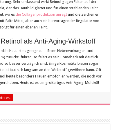
terung. Sehr umfassend wirkt Retinol gegen Falten auf der
kt, der das Hautbild glättet und für einen strahlenden Teint
ut, wo es
die Collagenproduktion anregt
und die Zeichen er
Anti-Falte Mittel, aber auch ein hervorragender Regulator von
sorgt für einen ebenen Teint.
etinol als Anti-Aging-Wirkstoff
nsible Haut ist es geeignet … Seine Nebenwirkungen sind
 %) zurückzuführen, so feiert es sein Comeback mit deutlich
nd so besser verträglich sind. Einige Kosmetika bieten sogar
t die Haut sich langsam an den Wirkstoff gewöhnen kann. Oft
tinol heute besonders Frauen empfohlen werden, die noch vor
agiert haben. Heute ist es ein großartiges Anti-Aging-Molekül!
nterest