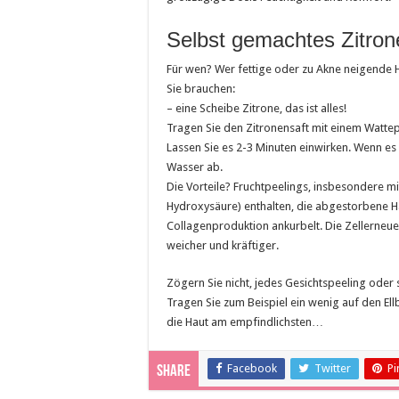
Selbst gemachtes Zitron
Für wen? Wer fettige oder zu Akne neigende H
Sie brauchen:
– eine Scheibe Zitrone, das ist alles!
Tragen Sie den Zitronensaft mit einem Wattep
Lassen Sie es 2-3 Minuten einwirken. Wenn es e
Wasser ab.
Die Vorteile? Fruchtpeelings, insbesondere mi
Hydroxysäure) enthalten, die abgestorbene Ha
Collagenproduktion ankurbelt. Die Zellerneue
weicher und kräftiger.
Zögern Sie nicht, jedes Gesichtspeeling oder s
Tragen Sie zum Beispiel ein wenig auf den Ell
die Haut am empfindlichsten…
Facebook
Twitter
Pi
Share