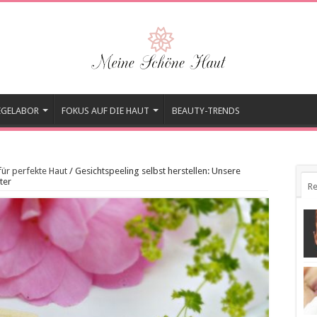
EGELABOR
FOKUS AUF DIE HAUT
BEAUTY-TRENDS
für perfekte Haut
/
Gesichtspeeling selbst herstellen: Unsere
ter
Re