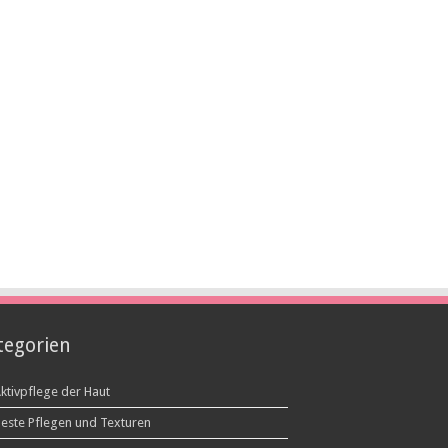
tegorien
ktivpflege der Haut
este Pflegen und Texturen