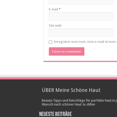
E-mail
*
Site web
Enregistrer mon nom, mon e-mail et mon 
ÜBER Meine Schöne Haut
Beauty-Tipps und Ratschläge für perfekte Haut in j
Wunsch nach schöner Haut zu stillen
Neueste Beiträge