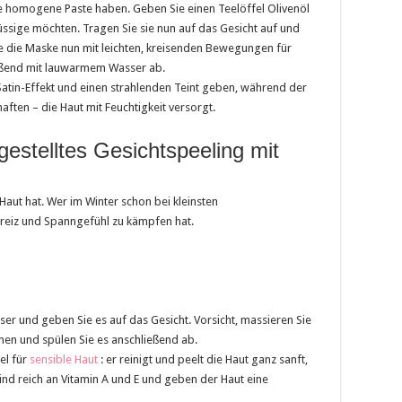
ne homogene Paste haben. Geben Sie einen Teelöffel Olivenöl
üssige möchten. Tragen Sie sie nun auf das Gesicht auf und
e die Maske nun mit leichten, kreisenden Bewegungen für
ließend mit lauwarmem Wasser ab.
Satin-Effekt und einen strahlenden Teint geben, während der
ften – die Haut mit Feuchtigkeit versorgt.
gestelltes Gesichtspeeling mit
aut hat. Wer im Winter schon bei kleinsten
eiz und Spanngefühl zu kämpfen hat.
r und geben Sie es auf das Gesicht. Vorsicht, massieren Sie
knen und spülen Sie es anschließend ab.
el für
sensible Haut
: er reinigt und peelt die Haut ganz sanft,
ind reich an Vitamin A und E und geben der Haut eine