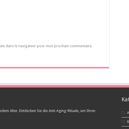
site dans le navigateur pour mon prochain commentaire.
Ka
edem Alter. Entdecken Sie die Anti-Aging-Rituale, um Ihren
A
B