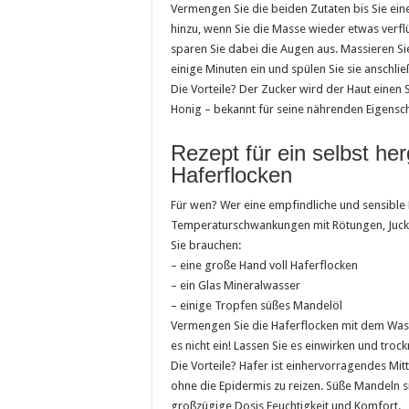
Vermengen Sie die beiden Zutaten bis Sie ei
hinzu, wenn Sie die Masse wieder etwas verfl
sparen Sie dabei die Augen aus. Massieren Si
einige Minuten ein und spülen Sie sie ansch
Die Vorteile? Der Zucker wird der Haut einen 
Honig – bekannt für seine nährenden Eigenscha
Rezept für ein selbst her
Haferflocken
Für wen? Wer eine empfindliche und sensible H
Temperaturschwankungen mit Rötungen, Juckr
Sie brauchen:
– eine große Hand voll Haferflocken
– ein Glas Mineralwasser
– einige Tropfen süßes Mandelöl
Vermengen Sie die Haferflocken mit dem Wasse
es nicht ein! Lassen Sie es einwirken und troc
Die Vorteile? Hafer ist einhervorragendes Mitt
ohne die Epidermis zu reizen. Süße Mandeln s
großzügige Dosis Feuchtigkeit und Komfort.