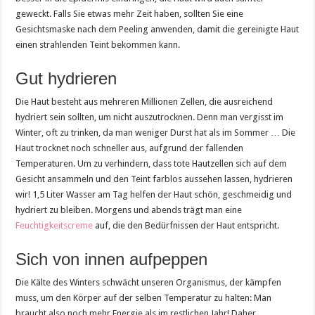
geweckt. Falls Sie etwas mehr Zeit haben, sollten Sie eine
Gesichtsmaske nach dem Peeling anwenden, damit die gereinigte Haut
einen strahlenden Teint bekommen kann.
Gut hydrieren
Die Haut besteht aus mehreren Millionen Zellen, die ausreichend
hydriert sein sollten, um nicht auszutrocknen. Denn man vergisst im
Winter, oft zu trinken, da man weniger Durst hat als im Sommer … Die
Haut trocknet noch schneller aus, aufgrund der fallenden
Temperaturen. Um zu verhindern, dass tote Hautzellen sich auf dem
Gesicht ansammeln und den Teint farblos aussehen lassen, hydrieren
wir! 1,5 Liter Wasser am Tag helfen der Haut schön, geschmeidig und
hydriert zu bleiben. Morgens und abends trägt man eine
Feuchtigkeitscreme
auf, die den Bedürfnissen der Haut entspricht.
Sich von innen aufpeppen
Die Kälte des Winters schwächt unseren Organismus, der kämpfen
muss, um den Körper auf der selben Temperatur zu halten: Man
braucht also noch mehr Energie als im restlichen Jahr! Daher