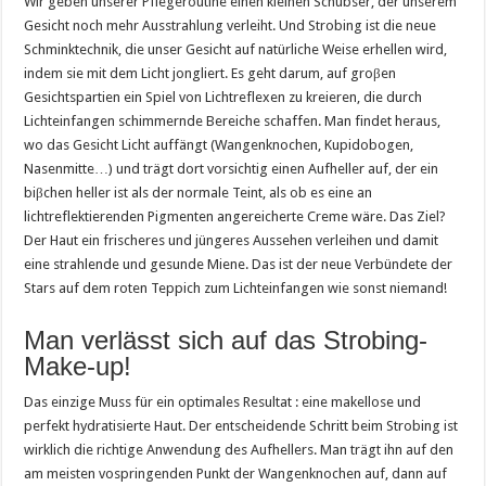
Wir geben unserer Pflegeroutine einen kleinen Schubser, der unserem
Gesicht noch mehr Ausstrahlung verleiht. Und Strobing ist die neue
Schminktechnik, die unser Gesicht auf natürliche Weise erhellen wird,
indem sie mit dem Licht jongliert. Es geht darum, auf groβen
Gesichtspartien ein Spiel von Lichtreflexen zu kreieren, die durch
Lichteinfangen schimmernde Bereiche schaffen. Man findet heraus,
wo das Gesicht Licht auffängt (Wangenknochen, Kupidobogen,
Nasenmitte…) und trägt dort vorsichtig einen Aufheller auf, der ein
biβchen heller ist als der normale Teint, als ob es eine an
lichtreflektierenden Pigmenten angereicherte Creme wäre. Das Ziel?
Der Haut ein frischeres und jüngeres Aussehen verleihen und damit
eine strahlende und gesunde Miene. Das ist der neue Verbündete der
Stars auf dem roten Teppich zum Lichteinfangen wie sonst niemand!
Man verlässt sich auf das Strobing-
Make-up!
Das einzige Muss für ein optimales Resultat : eine makellose und
perfekt hydratisierte Haut. Der entscheidende Schritt beim Strobing ist
wirklich die richtige Anwendung des Aufhellers. Man trägt ihn auf den
am meisten vospringenden Punkt der Wangenknochen auf, dann auf